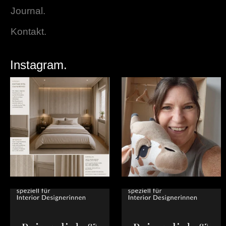
Journal.
Kontakt.
Instagram.
Manchmal frage ich mich schon, wie
Ich richte selten Kinderzimmern ein
es in unserer
...
- wenn, dann
...
4
0
5
0
Du bist #Interiordesignerin in Wien,
Du bist #Interiordesignerin in Wien,
NÖ oder der
...
NÖ oder der
...
0
0
1
0