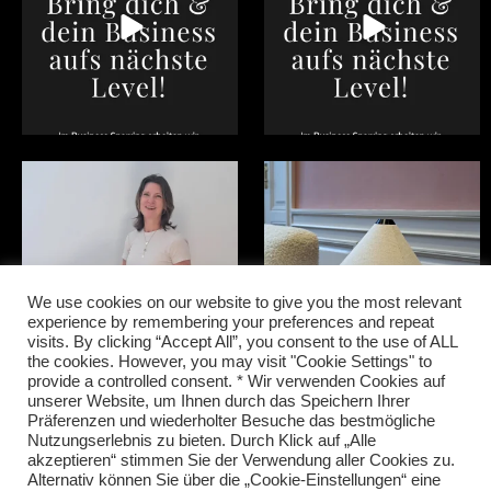
Happy, dass ich mit tollen
Mit #sulkingroompink hat alles
Menschen zusammen
...
begonnen. 2018 als
...
28
0
17
2
We use cookies on our website to give you the most relevant
experience by remembering your preferences and repeat
visits. By clicking “Accept All”, you consent to the use of ALL
the cookies. However, you may visit "Cookie Settings" to
provide a controlled consent. * Wir verwenden Cookies auf
unserer Website, um Ihnen durch das Speichern Ihrer
Follow on Instagram
Präferenzen und wiederholter Besuche das bestmögliche
Nutzungserlebnis zu bieten. Durch Klick auf „Alle
akzeptieren“ stimmen Sie der Verwendung aller Cookies zu.
Alternativ können Sie über die „Cookie-Einstellungen“ eine