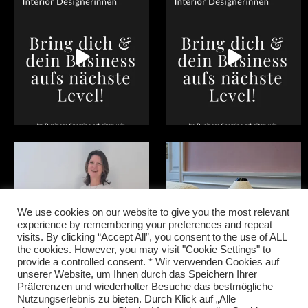
Du bist #Interiordesignerin in Wien,
Du bist #Interiordesignerin in Wien,
NÖ oder der
...
NÖ oder der
...
0
0
1
0
Happy, dass ich mit tollen
Mit #sulkingroompink hat alles
Menschen zusammen
...
begonnen. 2018 als
...
28
0
17
2
We use cookies on our website to give you the most relevant
experience by remembering your preferences and repeat
visits. By clicking “Accept All”, you consent to the use of ALL
the cookies. However, you may visit "Cookie Settings" to
provide a controlled consent. * Wir verwenden Cookies auf
unserer Website, um Ihnen durch das Speichern Ihrer
Präferenzen und wiederholter Besuche das bestmögliche
Nutzungserlebnis zu bieten. Durch Klick auf „Alle
Follow on Instagram