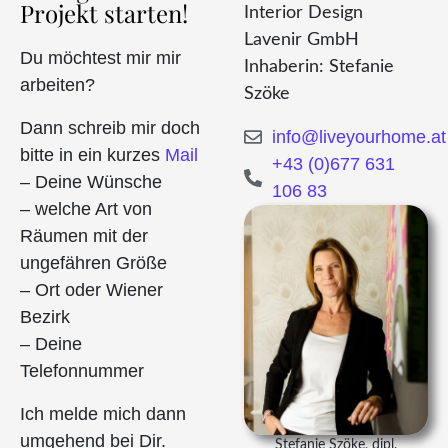
Projekt starten!
Interior Design
Lavenir GmbH
Du möchtest mir mir
Inhaberin: Stefanie
arbeiten?
Szöke
Dann schreib mir doch
info@liveyourhome.at
bitte in ein kurzes
Mail
+43 (0)677 631
– Deine Wünsche
106 83
– welche Art von
Räumen mit der
ungefähren Größe
– Ort oder Wiener
Bezirk
– Deine
Telefonnummer
Ich melde mich dann
umgehend bei Dir.
Stefanie Szöke, dipl.