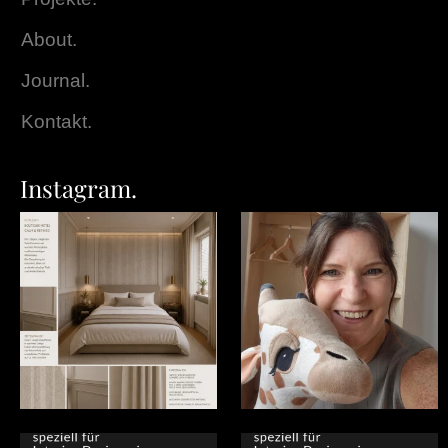
About.
Journal.
Kontakt.
Instagram.
Manchmal frage ich mich schon, wie
Ich richte selten Kinderzimmern ein
es in unserer
...
- wenn, dann
...
0
0
5
0