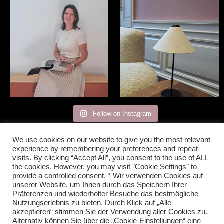
Happy, dass ich mit tollen
Mit #sulkingroompink hat alles
Menschen zusammen
...
begonnen. 2018 als
...
28
0
17
2
Follow on Instagram
We use cookies on our website to give you the most relevant
experience by remembering your preferences and repeat
visits. By clicking “Accept All”, you consent to the use of ALL
the cookies. However, you may visit "Cookie Settings" to
provide a controlled consent. * Wir verwenden Cookies auf
unserer Website, um Ihnen durch das Speichern Ihrer
Präferenzen und wiederholter Besuche das bestmögliche
Nutzungserlebnis zu bieten. Durch Klick auf „Alle
akzeptieren“ stimmen Sie der Verwendung aller Cookies zu.
Alternativ können Sie über die „Cookie-Einstellungen“ eine