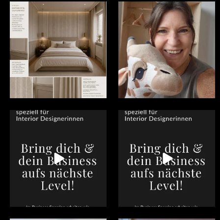
Manchmal frage ich mich schon, wie
Ich richte selten Kinderzimmern ein
es in unserer
...
- wenn, dann
...
4
0
5
0
Du bist #Interiordesignerin in Wien,
Du bist #Interiordesignerin in Wien,
NÖ oder der
...
NÖ oder der
...
0
0
1
0